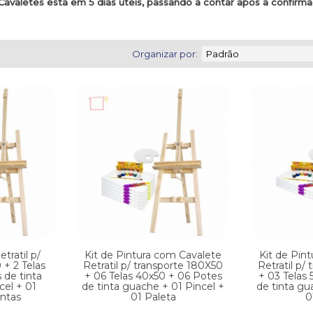
e Cavaletes esta em 5 dias úteis, passando a contar após a confir
Organizar por:
tratil p/
Kit de Pintura com Cavalete
Kit de Pin
 + 2 Telas
Retratil p/ transporte 180X50
Retratil p/
 de tinta
+ 06 Telas 40x50 + 06 Potes
+ 03 Telas
cel + 01
de tinta guache + 01 Pincel +
de tinta gu
intas
01 Paleta
0