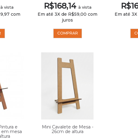
1
R$168,14
R$16
à vista
à vista
39,97 com
Em até 3X de R$59,00 com
Em até 3X
juros
R
COMPRAR
C
Pintura e
Mini Cavalete de Mesa -
so em mesa
26cm de altura
ltura