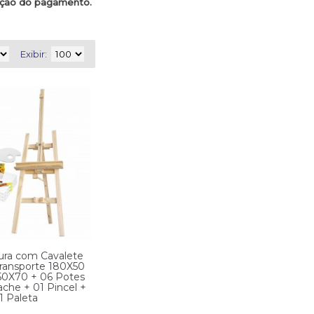
mação do pagamento.
Exibir:
tura com Cavalete
 transporte 180X50
 50X70 + 06 Potes
ache + 01 Pincel +
1 Paleta