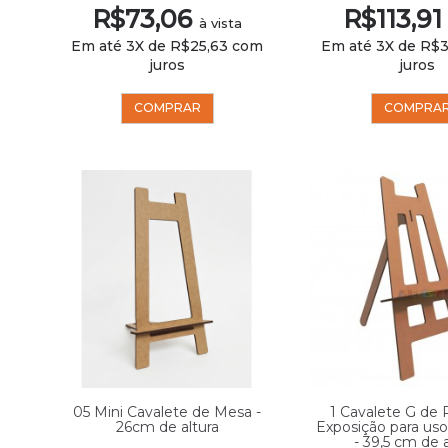
R$73,06
R$113,9
à vista
Em até 3X de R$25,63 com
Em até 3X de R$
juros
juros
COMPRAR
COMPRA
05 Mini Cavalete de Mesa -
1 Cavalete G de 
26cm de altura
Exposição para u
- 39,5 cm de a