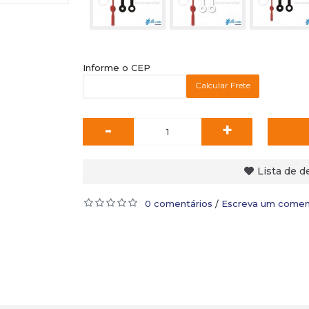
Informe o CEP
Calcular Frete
-
+
Lista de d
0 comentários
Escreva um comen
/