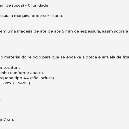
m de rosca) - 01 unidade
sura a máquina pode ser usada.
em uma madeira de até de até 5 mm de espessura, assim sobrará 2
 material do relógio para que se encaixe a porca e arruela de fix
ntes itens:
manho conforme abaixo.
equena tipo AA (não inclusa)
,5 cm ( CxAxE )
s:
e 7 cm.