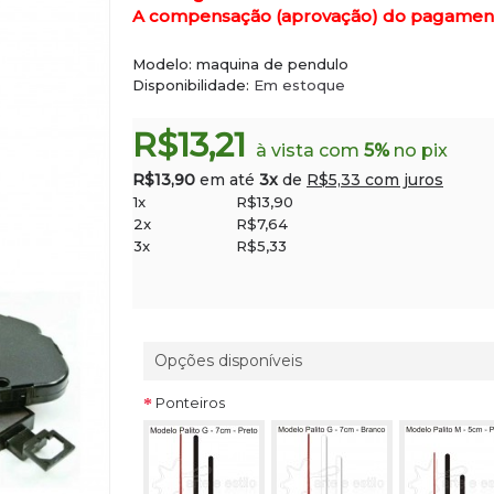
A compensação (aprovação) do pagamento 
Modelo:
maquina de pendulo
Disponibilidade:
Em estoque
R$13,21
à vista com
5%
no pix
R$13,90
em até
3x
de
R$5,33 com juros
1x
R$13,90
2x
R$7,64
3x
R$5,33
Opções disponíveis
Ponteiros