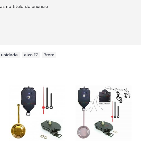
 no título do anúncio
unidade
,
eixo 17
,
7mm