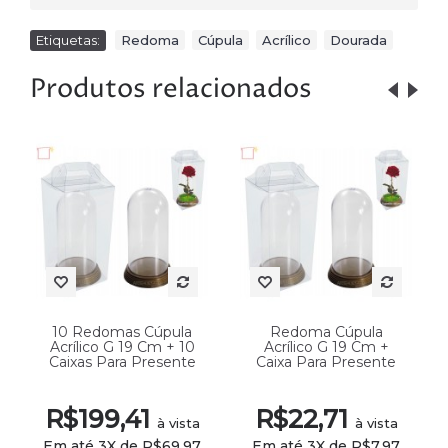
Etiquetas:
Redoma
,
Cúpula
,
Acrílico
,
Dourada
Produtos relacionados
10 Redomas Cúpula
Redoma Cúpula
Acrílico G 19 Cm + 10
Acrílico G 19 Cm +
Caixas Para Presente
Caixa Para Presente
R$199,41
R$22,71
à vista
à vista
Em até 3X de R$69,97
Em até 3X de R$7,97