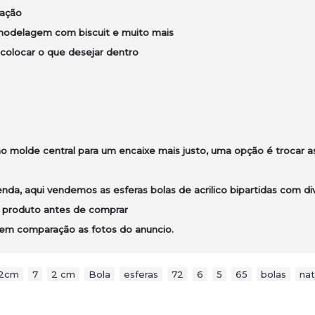
ração
a modelagem com biscuit e muito mais
 colocar o que desejar dentro
 molde central para um encaixe mais justo, uma opção é trocar a
da, aqui vendemos as esferas bolas de acrilico bipartidas com div
do produto antes de comprar
 em comparação as fotos do anuncio.
2cm
,
7
,
2 cm
,
Bola
,
esferas
,
72
,
6
,
5
,
65
,
bolas
,
nat