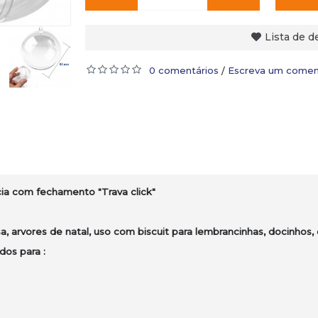
Lista de d
0 comentários
Escreva um comen
/
cia com fechamento "Trava click"
, arvores de natal, uso com biscuit para lembrancinhas, docinhos, 
os para :