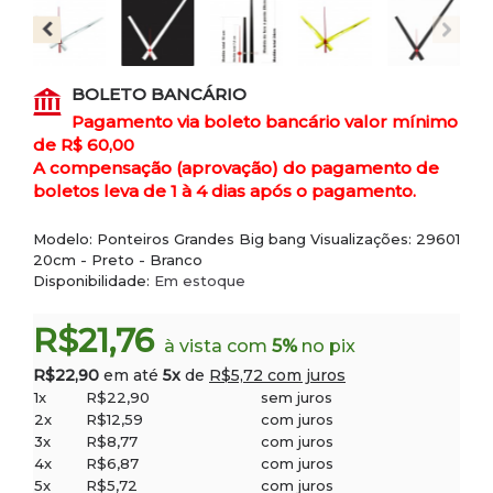
BOLETO BANCÁRIO
Pagamento via boleto bancário valor mínimo
de R$ 60,00
A compensação (aprovação) do pagamento de
boletos leva de 1 à 4 dias após o pagamento.
Modelo:
Ponteiros Grandes Big bang
Visualizações: 29601
20cm - Preto - Branco
Disponibilidade:
Em estoque
R$21,76
à vista com
5%
no pix
R$22,90
em até
5x
de
R$5,72 com juros
1x
R$22,90
sem juros
2x
R$12,59
com juros
3x
R$8,77
com juros
4x
R$6,87
com juros
5x
R$5,72
com juros