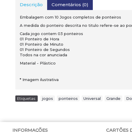
Descrição
Comentários (0)
Embalagem com 10 Jogos completos de ponteiros
A medida do ponteiro descrita no titulo refere-se ao po
Cada jogo contem 03 ponteiros
01 Ponteiro de Hora
01 Ponteiro de Minuto
01 Ponteiro de Segundos
Todos na cor anunciada
Material - Plástico
* Imagem ilustrativa
Etiquetas:
jogos
,
ponteiros
,
Universal
,
Grande
,
Do
INFORMAÇÕES
CARTÕES 