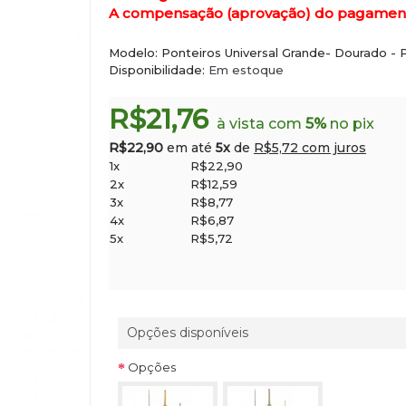
A compensação (aprovação) do pagamento 
Modelo:
Ponteiros Universal Grande- Dourado - 
Disponibilidade:
Em estoque
R$21,76
à vista com
5%
no pix
R$22,90
em até
5x
de
R$5,72 com juros
1x
R$22,90
2x
R$12,59
3x
R$8,77
4x
R$6,87
5x
R$5,72
Opções disponíveis
Opções