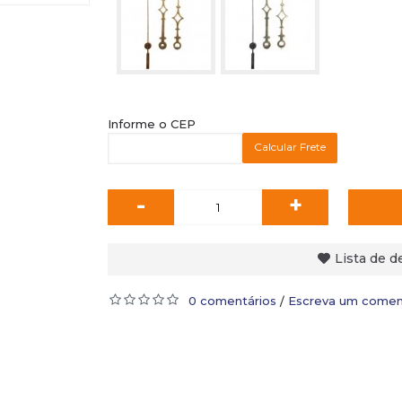
Informe o CEP
Calcular Frete
-
+
Lista de d
0 comentários
Escreva um comen
/