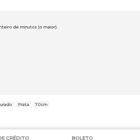
nteiro de minutos (o maior).
urado
,
Prata
,
7.0cm
DE CRÉDITO
BOLETO