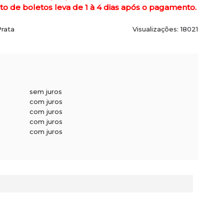
de boletos leva de 1 à 4 dias após o pagamento.
Prata
Visualizações: 18021
sem juros
com juros
com juros
com juros
com juros