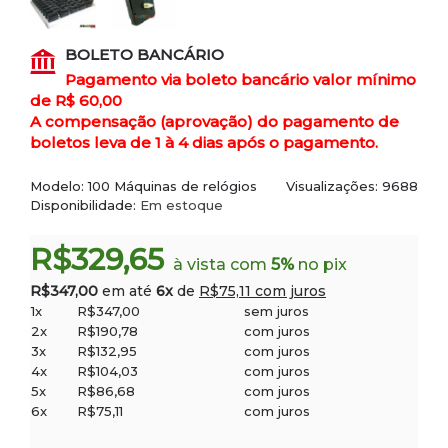
BOLETO BANCÁRIO
Pagamento via boleto bancário valor mínimo
de R$ 60,00
A compensação (aprovação) do pagamento de
boletos leva de 1 à 4 dias após o pagamento.
Modelo:
100 Máquinas de relógios
Visualizações: 9688
Disponibilidade:
Em estoque
R$329,65
à vista com
5%
no pix
R$347,00
em até
6x
de
R$75,11 com juros
1x
R$347,00
sem juros
2x
R$190,78
com juros
3x
R$132,95
com juros
4x
R$104,03
com juros
5x
R$86,68
com juros
6x
R$75,11
com juros