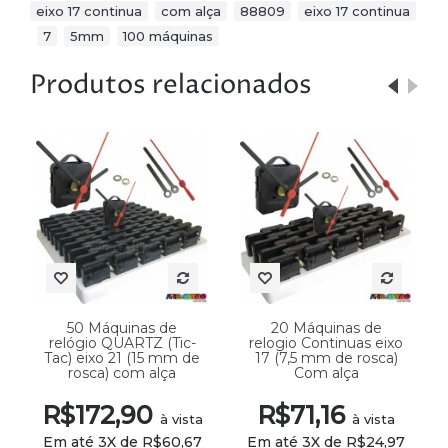
eixo 17 continua
,
com alça
,
88809
,
eixo 17 continua
,
7
,
5mm
,
100 máquinas
Produtos relacionados
50 Máquinas de
20 Máquinas de
relógio QUARTZ (Tic-
relogio Continuas eixo
Tac) eixo 21 (15 mm de
17 (7,5 mm de rosca)
rosca) com alça
Com alça
R$172,90
R$71,16
à vista
à vista
Em até 3X de R$60,67
Em até 3X de R$24,97