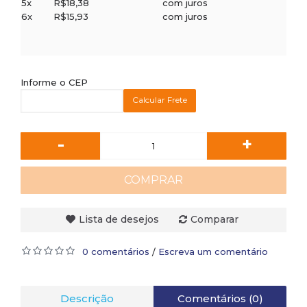
5x
R$18,38
com juros
6x
R$15,93
com juros
Informe o CEP
Calcular Frete
-
+
COMPRAR
Lista de desejos
Comparar
0 comentários
Escreva um comentário
/
Descrição
Comentários (0)