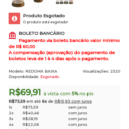
Produto Esgotado
O produto está esgotado!
BOLETO BANCÁRIO
Pagamento via boleto bancário valor mínimo
de R$ 60,00
A compensação (aprovação) do pagamento de
boletos leva de 1 à 4 dias após o pagamento.
Modelo:
REDOMA BAIXA
Visualizações: 2520
Disponibilidade:
Esgotado
R$69,91
à vista com
5%
no pix
R$73,59
em até
6x
de
R$15,93 com juros
1x
R$73,59
sem juros
2x
R$40,46
com juros
3x
R$28,19
com juros
4x
R$22,06
com juros