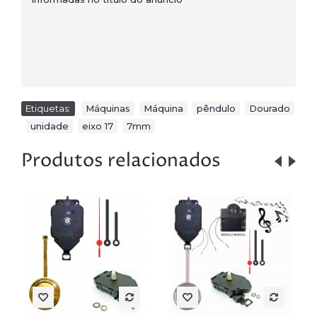
Etiquetas:
Máquinas
,
Máquina
,
pêndulo
,
Dourado
,
unidade
,
eixo 17
,
7mm
Produtos relacionados