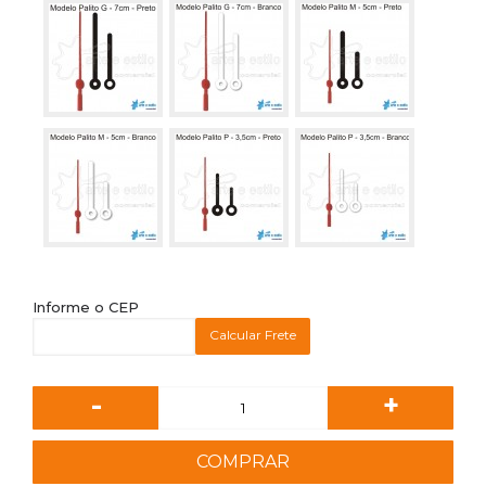
Informe o CEP
Calcular Frete
-
+
COMPRAR