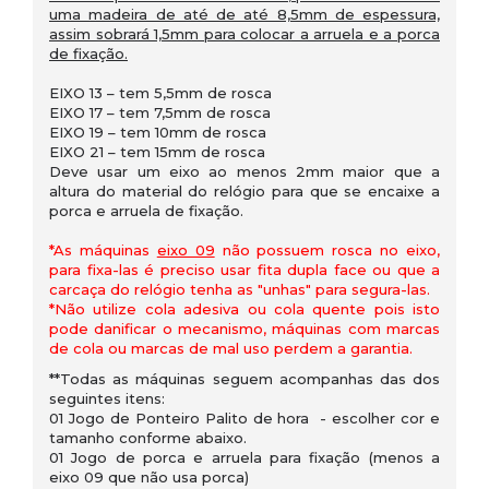
uma madeira de até de até 8,5mm de espessura,
assim sobrará 1,5mm para colocar a arruela e a porca
de fixação.
EIXO 13 – tem 5,5mm de rosca
EIXO 17 – tem 7,5mm de rosca
EIXO 19 – tem 10mm de rosca
EIXO 21 – tem 15mm de rosca
Deve usar um eixo ao menos 2mm maior que a
altura do material do relógio para que se encaixe a
porca e arruela de fixação.
*As máquinas
eixo 09
não possuem rosca no eixo,
para fixa-las é preciso usar fita dupla face ou que a
carcaça do relógio tenha as "unhas" para segura-las.
*Não utilize cola adesiva ou cola quente pois isto
pode danificar o mecanismo, máquinas com marcas
de cola ou marcas de mal uso perdem a garantia.
**Todas as máquinas seguem acompanhas das dos
seguintes itens:
01 Jogo de Ponteiro Palito de hora - escolher cor e
tamanho conforme abaixo.
01 Jogo de porca e arruela para fixação (menos a
eixo 09 que não usa porca)