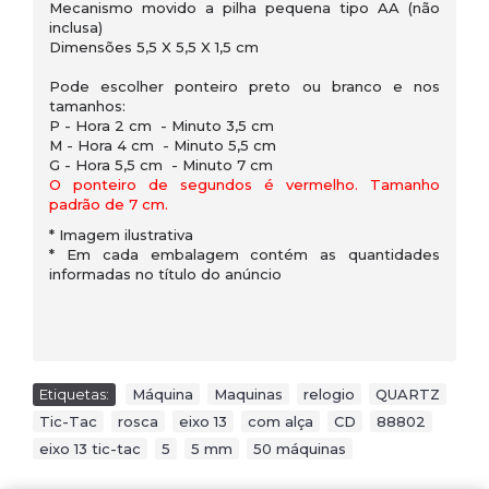
Mecanismo movido a pilha pequena tipo AA (não
inclusa)
Dimensões 5,5 X 5,5 X 1,5 cm
Pode escolher ponteiro preto ou branco e nos
tamanhos:
P - Hora 2 cm - Minuto 3,5 cm
M - Hora 4 cm - Minuto 5,5 cm
G - Hora 5,5 cm - Minuto 7 cm
O ponteiro de segundos é vermelho. Tamanho
padrão de 7 cm.
* Imagem ilustrativa
* Em cada embalagem contém as quantidades
informadas no título do anúncio
Etiquetas:
Máquina
,
Maquinas
,
relogio
,
QUARTZ
,
Tic-Tac
,
rosca
,
eixo 13
,
com alça
,
CD
,
88802
,
eixo 13 tic-tac
,
5
,
5 mm
,
50 máquinas