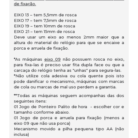
de fixação.
EIXO 13 – tem 5,5mm de rosca
EIXO 17 – tem 7,5mm de rosca
EIXO 19 – tem 10mm de rosca
EIXO 21 – tem 15mm de rosca
Deve usar um eixo ao menos 2mm maior que a
altura do material do relógio para que se encaixe a
porca e arruela de fixação.
*As máquinas
eixo 09
não possuem rosca no eixo,
para fixa-las é preciso usar fita dupla face ou que a
carcaça do relógio tenha as "unhas" para segura-las.
*Não utilize cola adesiva ou cola quente pois isto
pode danificar o mecanismo, máquinas com marcas
de cola ou marcas de mal uso perdem a garantia.
**Todas as máquinas seguem acompanhas das dos
seguintes itens:
01 Jogo de Ponteiro Palito de hora - escolher cor e
tamanho conforme abaixo.
01 Jogo de porca e arruela para fixação (menos a
eixo 09 que não usa porca)
Mecanismo movido a pilha pequena tipo AA (não
inclusa)