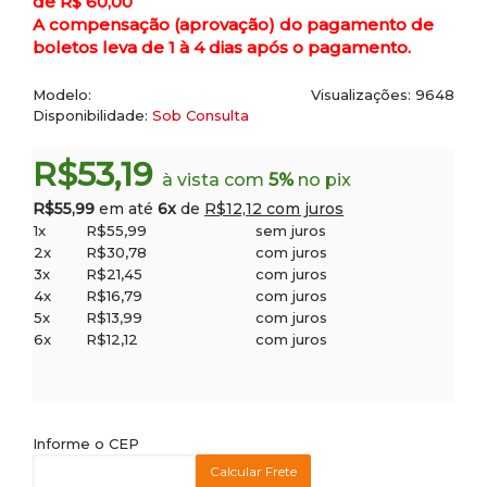
de R$ 60,00
A compensação (aprovação) do pagamento de
boletos leva de 1 à 4 dias após o pagamento.
Modelo:
Visualizações: 9648
Disponibilidade:
Sob Consulta
R$53,19
à vista com
5%
no pix
R$55,99
em até
6x
de
R$12,12 com juros
1x
R$55,99
sem juros
2x
R$30,78
com juros
3x
R$21,45
com juros
4x
R$16,79
com juros
5x
R$13,99
com juros
6x
R$12,12
com juros
Informe o CEP
Calcular Frete