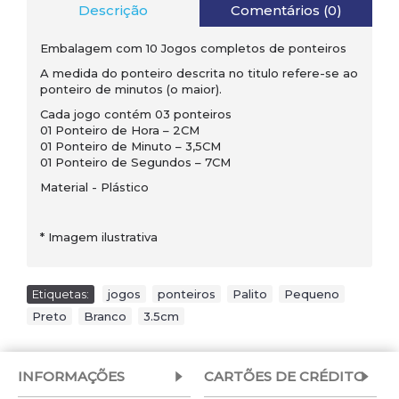
Descrição
Comentários (0)
Embalagem com 10 Jogos completos de ponteiros
A medida do ponteiro descrita no titulo refere-se ao
ponteiro de minutos (o maior).
Cada jogo contém 03 ponteiros
01 Ponteiro de Hora – 2CM
01 Ponteiro de Minuto – 3,5CM
01 Ponteiro de Segundos – 7CM
Material - Plástico
* Imagem ilustrativa
Etiquetas:
jogos
,
ponteiros
,
Palito
,
Pequeno
,
Preto
,
Branco
,
3.5cm
INFORMAÇÕES
CARTÕES DE CRÉDITO