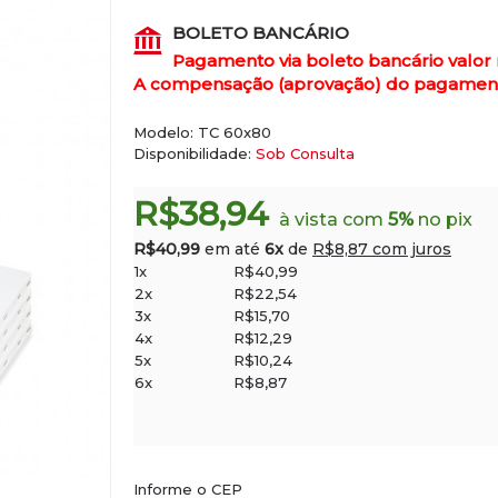
BOLETO BANCÁRIO
Pagamento via boleto bancário valor
A compensação (aprovação) do pagamento 
Modelo:
TC 60x80
Disponibilidade:
Sob Consulta
R$38,94
à vista com
5%
no pix
R$40,99
em até
6x
de
R$8,87 com juros
1x
R$40,99
2x
R$22,54
3x
R$15,70
4x
R$12,29
5x
R$10,24
6x
R$8,87
Informe o CEP