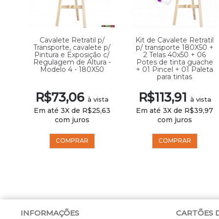
Cavalete Retratil p/
Kit de Cavalete Retratil
Transporte, cavalete p/
p/ transporte 180X50 +
Pintura e Exposição c/
2 Telas 40x50 + 06
Regulagem de Altura -
Potes de tinta guache
Modelo 4 - 180X50
+ 01 Pincel + 01 Paleta
para tintas
R$73,06
R$113,91
à vista
à vista
Em até 3X de R$25,63
Em até 3X de R$39,97
com juros
com juros
COMPRAR
COMPRAR
INFORMAÇÕES
CARTÕES 