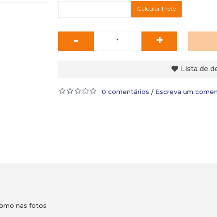
Calcular Frete
-
+
Lista de d
0 comentários
Escreva um comen
/
como nas fotos