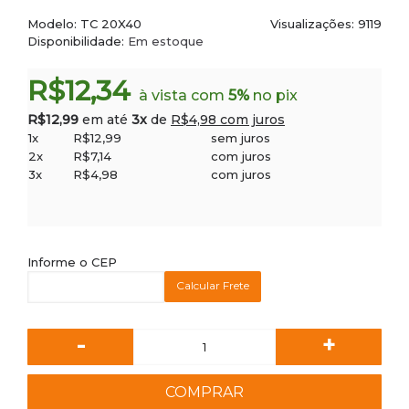
Modelo:
TC 20X40
Visualizações: 9119
Disponibilidade:
Em estoque
R$12,34
à vista com
5%
no pix
R$12,99
em até
3x
de
R$4,98 com juros
1x
R$12,99
sem juros
2x
R$7,14
com juros
3x
R$4,98
com juros
Informe o CEP
Calcular Frete
-
+
COMPRAR