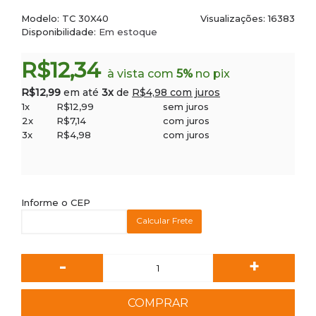
Modelo:
TC 30X40
Visualizações: 16383
Disponibilidade:
Em estoque
R$12,34
à vista com
5%
no pix
R$12,99
em até
3x
de
R$4,98 com juros
1x
R$12,99
sem juros
2x
R$7,14
com juros
3x
R$4,98
com juros
Informe o CEP
Calcular Frete
-
+
COMPRAR