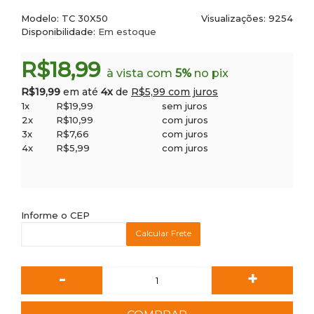
Modelo:
TC 30X50
Visualizações: 9254
Disponibilidade:
Em estoque
R$18,99
à vista com
5%
no pix
R$19,99
em até
4x
de
R$5,99 com juros
1x
R$19,99
sem juros
2x
R$10,99
com juros
3x
R$7,66
com juros
4x
R$5,99
com juros
Informe o CEP
Calcular Frete
-
+