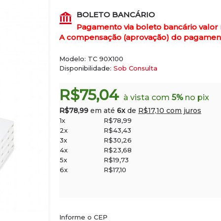
BOLETO BANCÁRIO
Pagamento via boleto bancário valor
A compensação (aprovação) do pagamento 
Modelo:
TC 90X100
Disponibilidade:
Sob Consulta
R$75,04
à vista com
5%
no pix
R$78,99
em até
6x
de
R$17,10 com juros
1x
R$78,99
2x
R$43,43
3x
R$30,26
4x
R$23,68
5x
R$19,73
6x
R$17,10
Informe o CEP