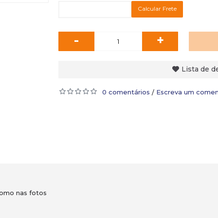
Calcular Frete
-
+
Lista de d
0 comentários
Escreva um comen
/
como nas fotos