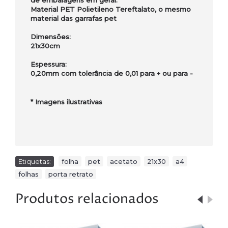
de embalagens em geral.
Material PET Polietileno Tereftalato, o mesmo
material das garrafas pet
Dimensões:
21x30cm
Espessura:
0,20mm com tolerância de 0,01 para + ou para -
*
Imagens ilustrativas
Etiquetas:
folha
,
pet
,
acetato
,
21x30
,
a4
,
folhas
,
porta retrato
Produtos relacionados