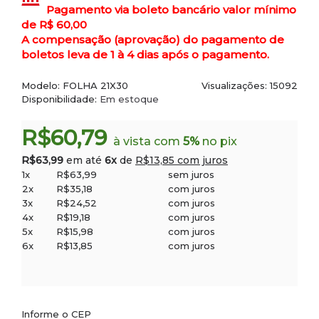
Pagamento via boleto bancário valor mínimo
de R$ 60,00
A compensação (aprovação) do pagamento de
boletos leva de 1 à 4 dias após o pagamento.
Modelo:
FOLHA 21X30
Visualizações: 15092
Disponibilidade:
Em estoque
R$60,79
à vista com
5%
no pix
R$63,99
em até
6x
de
R$13,85 com juros
1x
R$63,99
sem juros
2x
R$35,18
com juros
3x
R$24,52
com juros
4x
R$19,18
com juros
5x
R$15,98
com juros
6x
R$13,85
com juros
Informe o CEP