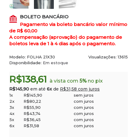
BOLETO BANCÁRIO
Pagamento via boleto bancário valor mínimo
de R$ 60,00
A compensação (aprovação) do pagamento de
boletos leva de 1 à 4 dias após o pagamento.
Modelo:
FOLHA 21X30
Visualizações: 13615
Disponibilidade:
Em estoque
R$138,61
à vista com
5%
no pix
R$145,90
em até
6x
de
R$31,58 com juros
1x
R$145,90
sem juros
2x
R$80,22
com juros
3x
R$55,90
com juros
4x
R$43,74
com juros
5x
R$36,45
com juros
6x
R$31,58
com juros