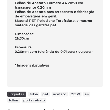
Folhas de Acetato Formato A4 21x30 cm
transparente 0,20mm
Folhas de Acetato para artesanato e fabricação
de embalagens em geral.
Material PET Polietileno Tereftalato, o mesmo
material das garrafas pet
Dimensões:
21x30cm
Espessura:
0,20mm com tolerância de 0,01 para + ou para -
*
Imagens ilustrativas
Etiquetas:
folha
,
pet
,
acetato
,
21x30
,
a4
,
folhas
,
porta retrato