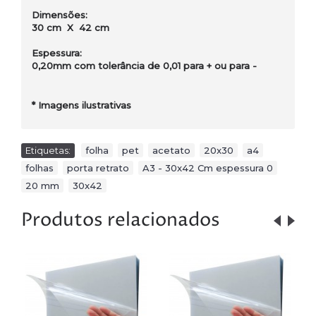
Dimensões:
30 cm X 42 cm
Espessura:
0,20mm com tolerância de 0,01 para + ou para -
*
Imagens ilustrativas
Etiquetas:
folha
,
pet
,
acetato
,
20x30
,
a4
,
folhas
,
porta retrato
,
A3 - 30x42 Cm espessura 0
,
20 mm
,
30x42
Produtos relacionados