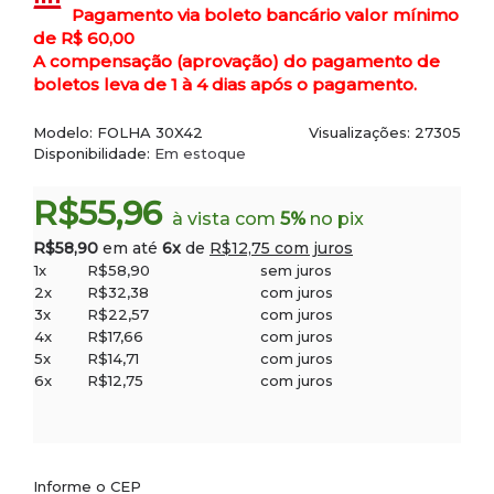
Pagamento via boleto bancário valor mínimo
de R$ 60,00
A compensação (aprovação) do pagamento de
boletos leva de 1 à 4 dias após o pagamento.
Modelo:
FOLHA 30X42
Visualizações: 27305
Disponibilidade:
Em estoque
R$55,96
à vista com
5%
no pix
R$58,90
em até
6x
de
R$12,75 com juros
1x
R$58,90
sem juros
2x
R$32,38
com juros
3x
R$22,57
com juros
4x
R$17,66
com juros
5x
R$14,71
com juros
6x
R$12,75
com juros
Informe o CEP