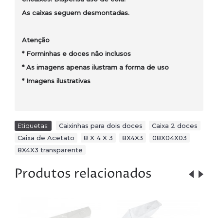
As caixas seguem desmontadas.
Atenção
* Forminhas e doces não inclusos
* As imagens apenas ilustram a forma de uso
*
Imagens ilustrativas
Etiquetas:
Caixinhas para dois doces
,
Caixa 2 doces
,
Caixa de Acetato
,
8 X 4 X 3
,
8X4X3
,
08X04X03
,
8X4X3 transparente
Produtos relacionados