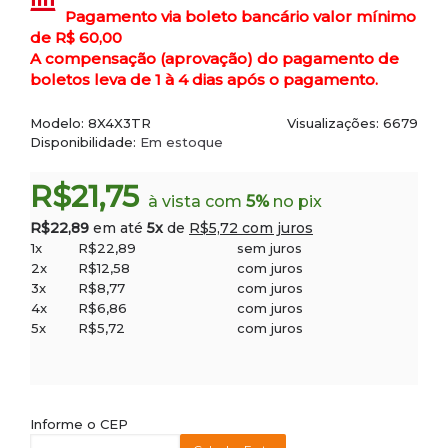
Pagamento via boleto bancário valor mínimo
de R$ 60,00
A compensação (aprovação) do pagamento de
boletos leva de 1 à 4 dias após o pagamento.
Modelo:
8X4X3TR
Visualizações: 6679
Disponibilidade:
Em estoque
R$21,75
à vista com
5%
no pix
R$22,89
em até
5x
de
R$5,72 com juros
1x
R$22,89
sem juros
2x
R$12,58
com juros
3x
R$8,77
com juros
4x
R$6,86
com juros
5x
R$5,72
com juros
Informe o CEP