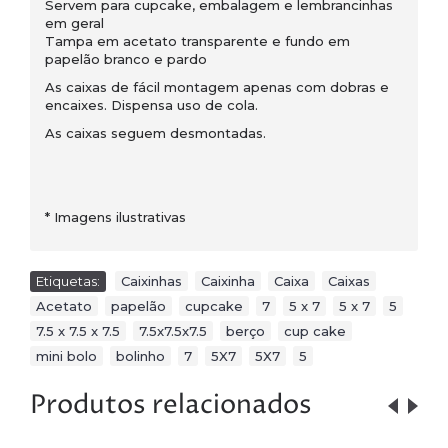
Servem para cupcake, embalagem e lembrancinhas
em geral
Tampa em acetato transparente e fundo em
papelão branco e pardo
As caixas de fácil montagem apenas com dobras e
encaixes. Dispensa uso de cola.
As caixas seguem desmontadas.
*
Imagens ilustrativas
Etiquetas:
Caixinhas
,
Caixinha
,
Caixa
,
Caixas
,
Acetato
,
papelão
,
cupcake
,
7
,
5 x 7
,
5 x 7
,
5
,
7.5 x 7.5 x 7.5
,
7.5x7.5x7.5
,
berço
,
cup cake
,
mini bolo
,
bolinho
,
7
,
5X7
,
5X7
,
5
Produtos relacionados