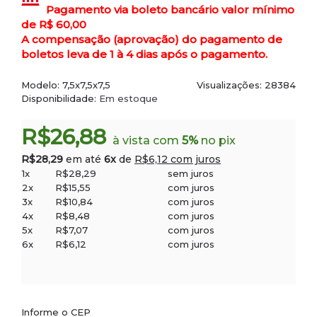
Pagamento via boleto bancário valor mínimo
de R$ 60,00
A compensação (aprovação) do pagamento de
boletos leva de 1 à 4 dias após o pagamento.
Modelo:
7,5x7,5x7,5
Visualizações: 28384
Disponibilidade:
Em estoque
R$26,88
à vista com
5%
no pix
R$28,29
em até
6x
de
R$6,12 com juros
1x
R$28,29
sem juros
2x
R$15,55
com juros
3x
R$10,84
com juros
4x
R$8,48
com juros
5x
R$7,07
com juros
6x
R$6,12
com juros
Informe o CEP