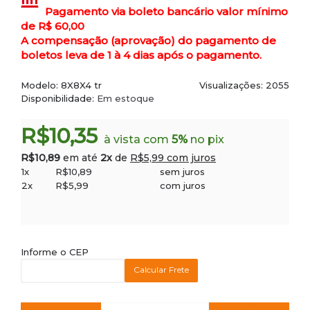
Pagamento via boleto bancário valor mínimo
de R$ 60,00
A compensação (aprovação) do pagamento de
boletos leva de 1 à 4 dias após o pagamento.
Modelo:
8X8X4 tr
Visualizações: 2055
Disponibilidade:
Em estoque
R$10,35
à vista com
5%
no pix
R$10,89
em até
2x
de
R$5,99 com juros
1x
R$10,89
sem juros
2x
R$5,99
com juros
Informe o CEP
Calcular Frete