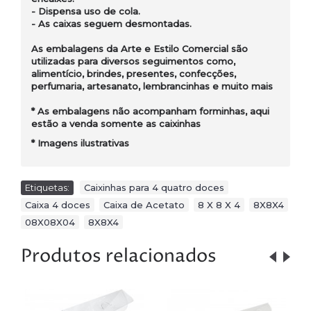
- Dispensa uso de cola.
- As caixas seguem desmontadas.
As embalagens da Arte e Estilo Comercial são
utilizadas para diversos seguimentos como,
alimentício, brindes, presentes, confecções,
perfumaria, artesanato, lembrancinhas e muito mais
* As embalagens não acompanham forminhas, aqui
estão a venda somente as caixinhas
*
Imagens ilustrativas
Etiquetas:
Caixinhas para 4 quatro doces
,
Caixa 4 doces
,
Caixa de Acetato
,
8 X 8 X 4
,
8X8X4
,
08X08X04
,
8X8X4
Produtos relacionados