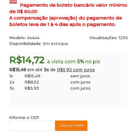
Pagamento via boleto bancário valor mínimo
de R$ 60,00
A compensação (aprovação) do pagamento de
boletos leva de 1 à 4 dias após o pagamento.
Modelo:
4x4x4
Visualizações: 1250
Disponibilidade:
Em estoque
R$14,72
à vista com
5%
no pix
R$15,49
em até
3x
de
R$5,93 com juros
1x
R$15,49
sem juros
2x
R$8,52
com juros
3x
R$5,93
com juros
Informe o CEP
Calcular Frete