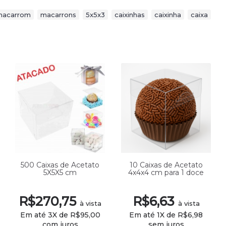
macarrom
,
macarrons
,
5x5x3
,
caixinhas
,
caixinha
,
caixa
500 Caixas de Acetato
10 Caixas de Acetato
5X5X5 cm
4x4x4 cm para 1 doce
R$270,75
R$6,63
à vista
à vista
Em até 3X de R$95,00
Em até 1X de R$6,98
com juros
sem juros