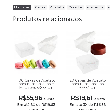
Etiquetas:
Caixas
,
Acetato
,
Casados
,
macarons
,
Produtos relacionados
to
100 Caixas de Acetato
20 Caixas de Acetato
para Bem Casados e
para Bem Casados
Macarons 5X5X3 cm
6X6X4 cm
R$55,96
R$18,61
ta
à vista
à vista
,63
Em até 3X de R$19,63
Em até 3X de R$6,53
com juros
com juros