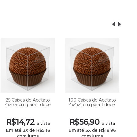
25 Caixas de Acetato
100 Caixas de Acetato
50
4x4x4 cm para 1 doce
4x4x4 cm para 1 doce
4
R$14,72
R$56,90
R
à vista
à vista
Em até 3X de R$5,16
Em até 3X de R$19,96
E
com juros
com juros