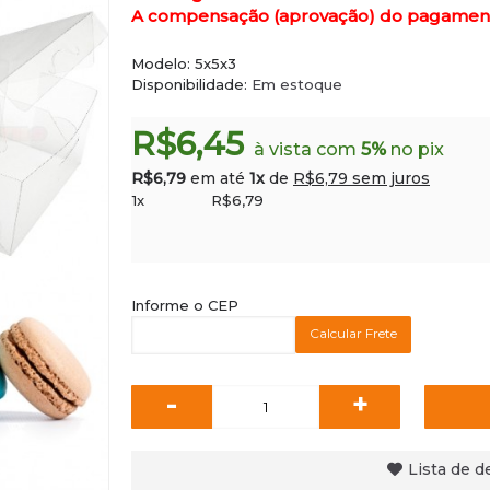
A compensação (aprovação) do pagamento 
Modelo:
5x5x3
Disponibilidade:
Em estoque
R$6,45
à vista com
5%
no pix
R$6,79
em até
1x
de
R$6,79 sem juros
1x
R$6,79
Informe o CEP
Calcular Frete
-
+
Lista de d