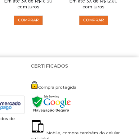
Em até 3X de R$16,30
Em até 3X de R$12,60
E
com juros
com juros
COMPRAR
COMPRAR
CERTIFICADOS
Compra protegida
ados de
Mobile, compre também do celular
ou tablet.