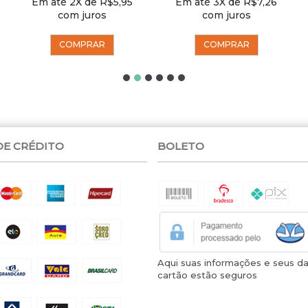
Em até 2X de R$5,95
Em até 3X de R$7,26
com juros
com juros
COMPRAR
COMPRAR
DE CRÉDITO
BOLETO
Aqui suas informações e seus d
cartão estão seguros