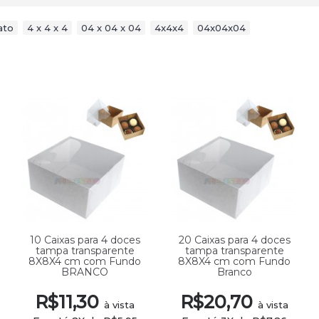
ato
,
4 x 4 x 4
,
04 x 04 x 04
,
4x4x4
,
04x04x04
10 Caixas para 4 doces
20 Caixas para 4 doces
tampa transparente
tampa transparente
8X8X4 cm com Fundo
8X8X4 cm com Fundo
BRANCO
Branco
R$11,30
R$20,70
à vista
à vista