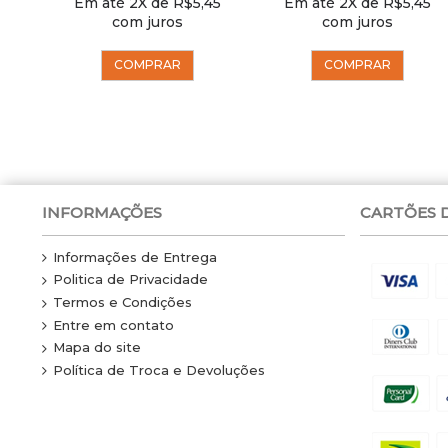
60
Em até 2X de R$5,45
Em até 2X de R$5,45
com juros
com juros
COMPRAR
COMPRAR
INFORMAÇÕES
CARTÕES 
Informações de Entrega
Politica de Privacidade
Termos e Condições
Entre em contato
Mapa do site
Política de Troca e Devoluções