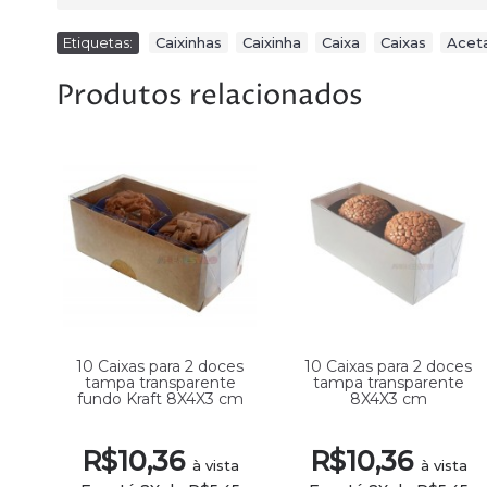
Etiquetas:
Caixinhas
,
Caixinha
,
Caixa
,
Caixas
,
Acet
Produtos relacionados
es
10 Caixas para 2 doces
10 Caixas para 2 doces
tampa transparente
tampa transparente
fundo Kraft 8X4X3 cm
8X4X3 cm
R$10,36
R$10,36
ta
à vista
à vista