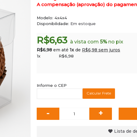
A compensação (aprovação) do pagamento 
Modelo:
4x4x4
Disponibilidade:
Em estoque
R$6,63
à vista com
5%
no pix
R$6,98
em até
1x
de
R$6,98 sem juros
1x
R$6,98
Informe o CEP
Calcular Frete
-
+
Lista de d