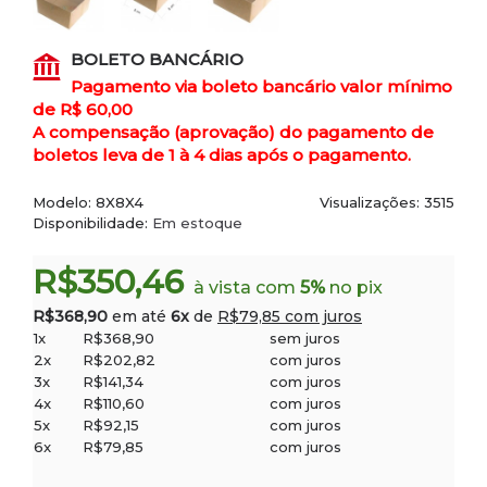
BOLETO BANCÁRIO
Pagamento via boleto bancário valor mínimo
de R$ 60,00
A compensação (aprovação) do pagamento de
boletos leva de 1 à 4 dias após o pagamento.
Modelo:
8X8X4
Visualizações: 3515
Disponibilidade:
Em estoque
R$350,46
à vista com
5%
no pix
R$368,90
em até
6x
de
R$79,85 com juros
1x
R$368,90
sem juros
2x
R$202,82
com juros
3x
R$141,34
com juros
4x
R$110,60
com juros
5x
R$92,15
com juros
6x
R$79,85
com juros