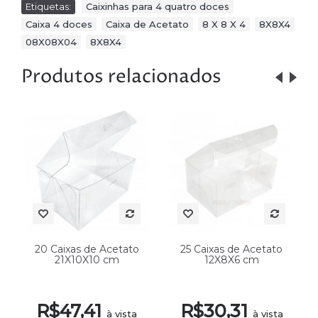
Etiquetas:
Caixinhas para 4 quatro doces
,
Caixa 4 doces
,
Caixa de Acetato
,
8 X 8 X 4
,
8X8X4
,
08X08X04
,
8X8X4
Produtos relacionados
20 Caixas de Acetato
25 Caixas de Acetato
21X10X10 cm
12X8X6 cm
R$47,41
R$30,31
à vista
à vista