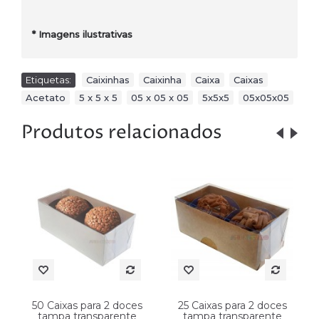
*
Imagens ilustrativas
Etiquetas:
Caixinhas
,
Caixinha
,
Caixa
,
Caixas
,
Acetato
,
5 x 5 x 5
,
05 x 05 x 05
,
5x5x5
,
05x05x05
Produtos relacionados
50 Caixas para 2 doces
25 Caixas para 2 doces
tampa transparente
tampa transparente