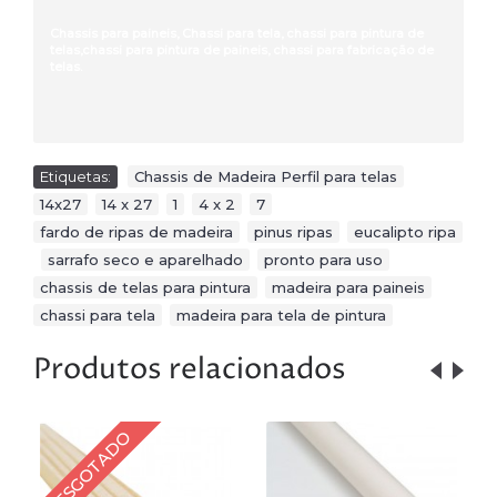
Chassis para paineis, Chassi para tela, chassi para pintura de
telas,chassi para pintura de paineis, chassi para fabricação de
telas.
Etiquetas:
Chassis de Madeira Perfil para telas
,
14x27
,
14 x 27
,
1
,
4 x 2
,
7
,
fardo de ripas de madeira
,
pinus ripas
,
eucalipto ripa
,
sarrafo seco e aparelhado
,
pronto para uso
,
chassis de telas para pintura
,
madeira para paineis
,
chassi para tela
,
madeira para tela de pintura
Produtos relacionados
ESGOTADO