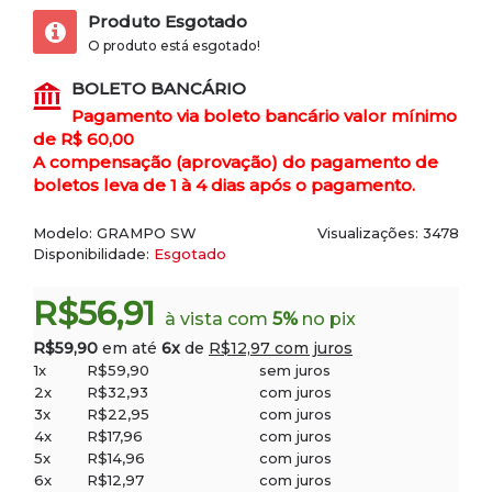
Produto Esgotado
O produto está esgotado!
BOLETO BANCÁRIO
Pagamento via boleto bancário valor mínimo
de R$ 60,00
A compensação (aprovação) do pagamento de
boletos leva de 1 à 4 dias após o pagamento.
Modelo:
GRAMPO SW
Visualizações: 3478
Disponibilidade:
Esgotado
R$56,91
à vista com
5%
no pix
R$59,90
em até
6x
de
R$12,97 com juros
1x
R$59,90
sem juros
2x
R$32,93
com juros
3x
R$22,95
com juros
4x
R$17,96
com juros
5x
R$14,96
com juros
6x
R$12,97
com juros