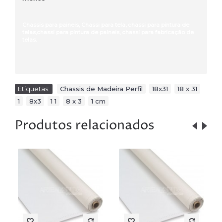
Chassis para paineis, Chassi para tela, chassi para pintura de
telas,chassi para pintura de paineis, chassi para fabricação de
telas.
Etiquetas:
Chassis de Madeira Perfil
,
18x31
,
18 x 31
,
1
,
8x3
,
1 1
,
8 x 3
,
1 cm
Produtos relacionados