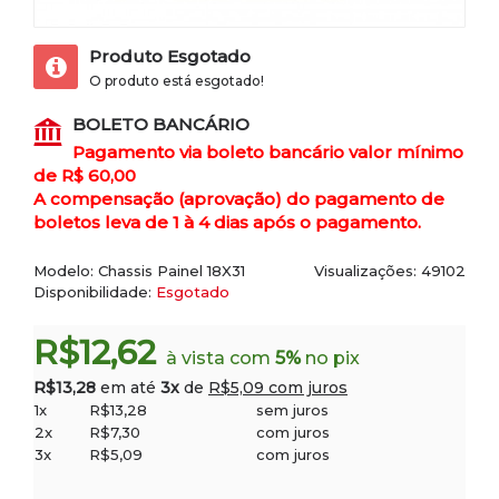
Produto Esgotado
O produto está esgotado!
BOLETO BANCÁRIO
Pagamento via boleto bancário valor mínimo
de R$ 60,00
A compensação (aprovação) do pagamento de
boletos leva de 1 à 4 dias após o pagamento.
Modelo:
Chassis Painel 18X31
Visualizações: 49102
Disponibilidade:
Esgotado
R$12,62
à vista com
5%
no pix
R$13,28
em até
3x
de
R$5,09 com juros
1x
R$13,28
sem juros
2x
R$7,30
com juros
3x
R$5,09
com juros