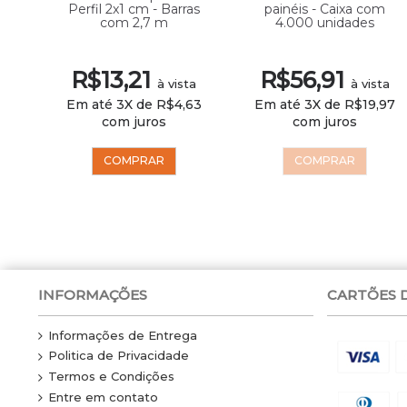
3 m
Perfil 2x1 cm - Barras
painéis - Caixa com
com 2,7 m
4.000 unidades
R$13,21
R$56,91
ta
à vista
à vista
63
Em até 3X de R$4,63
Em até 3X de R$19,97
com juros
com juros
COMPRAR
COMPRAR
INFORMAÇÕES
CARTÕES 
Informações de Entrega
Politica de Privacidade
Termos e Condições
Entre em contato