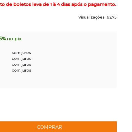
de boletos leva de 1 à 4 dias após o pagamento.
Visualizações: 6275
5%
no pix
sem juros
com juros
com juros
com juros
COMPRAR