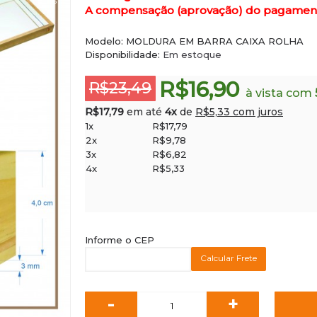
%
A compensação (aprovação) do pagamento 
Modelo:
MOLDURA EM BARRA CAIXA ROLHA
Disponibilidade:
Em estoque
R$16,90
R$23,49
à vista com
R$17,79
em até
4x
de
R$5,33 com juros
1x
R$17,79
2x
R$9,78
3x
R$6,82
4x
R$5,33
Informe o CEP
Calcular Frete
-
+