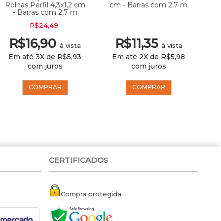
Rolhas Perfil 4,3x1,2 cm
cm - Barras com 2,7 m
cm
- Barras com 2,7 m
R$24,49
R$16,90
R$11,35
à vista
à vista
Em até 3X de R$5,93
Em até 2X de R$5,98
E
com juros
com juros
COMPRAR
COMPRAR
CERTIFICADOS
Compra protegida