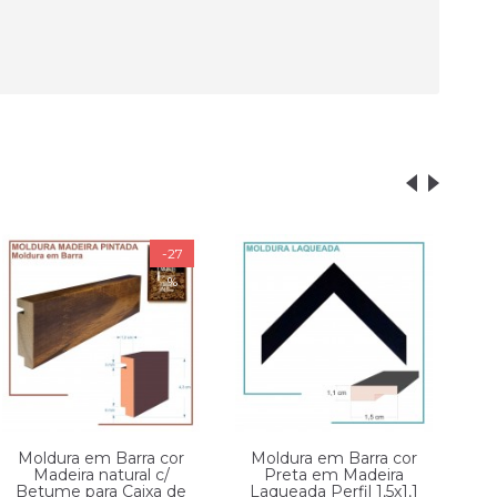
E
-27
%
Moldura em Barra cor
Moldura em Barra cor
M
Madeira natural c/
Preta em Madeira
Betume para Caixa de
Laqueada Perfil 1,5x1,1
L