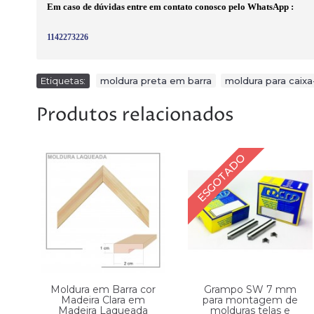
Em caso de dúvidas entre em contato conosco pelo WhatsApp :
1142273226
Etiquetas:
moldura preta em barra
,
moldura para caixa
Produtos relacionados
ESGOTADO
rra
Moldura em Barra cor
Grampo SW 7 mm
ra
Madeira Clara em
para montagem de
,8
Madeira Laqueada
molduras telas e