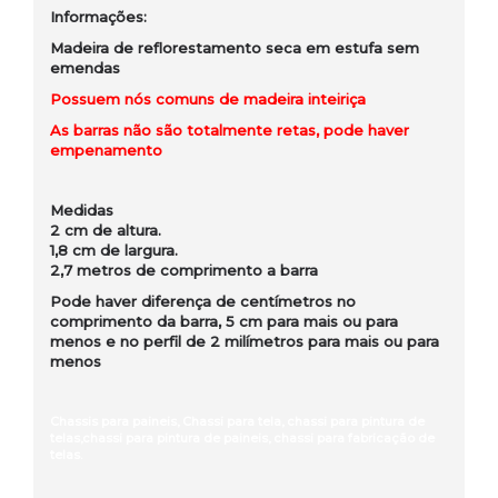
Informações:
Madeira de reflorestamento seca em estufa sem
emendas
Possuem nós comuns de madeira inteiriça
As barras não são totalmente retas, pode haver
empenamento
Medidas
2 cm de altura.
1,8 cm de largura.
2,7 metros de comprimento a barra
Pode haver diferença de centímetros no
comprimento da barra, 5 cm para mais ou para
menos e no perfil de 2 milímetros para mais ou para
menos
Chassis para paineis, Chassi para tela, chassi para pintura de
telas,chassi para pintura de paineis, chassi para fabricação de
telas.