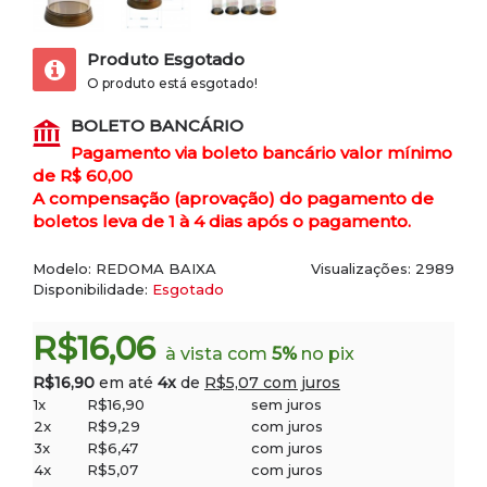
Produto Esgotado
O produto está esgotado!
BOLETO BANCÁRIO
Pagamento via boleto bancário valor mínimo
de R$ 60,00
A compensação (aprovação) do pagamento de
boletos leva de 1 à 4 dias após o pagamento.
Modelo:
REDOMA BAIXA
Visualizações: 2989
Disponibilidade:
Esgotado
R$16,06
à vista com
5%
no pix
R$16,90
em até
4x
de
R$5,07 com juros
1x
R$16,90
sem juros
2x
R$9,29
com juros
3x
R$6,47
com juros
4x
R$5,07
com juros