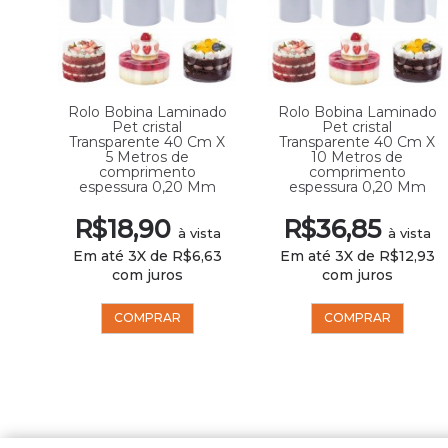
ado
Rolo Bobina Laminado
Rolo Bobina Laminado
Pet cristal
Pet cristal
 X
Transparente 40 Cm X
Transparente 40 Cm X
5 Metros de
10 Metros de
comprimento
comprimento
m
espessura 0,20 Mm
espessura 0,20 Mm
R$18,90
R$36,85
sta
à vista
à vista
96
Em até 3X de R$6,63
Em até 3X de R$12,93
com juros
com juros
COMPRAR
COMPRAR