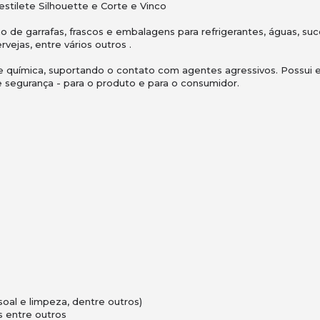
stilete Silhouette e Corte e Vinco
ão de garrafas, frascos e embalagens para refrigerantes, águas, s
rvejas, entre vários outros .
e química, suportando o contato com agentes agressivos. Possui e
e segurança - para o produto e para o consumidor.
ssoal e limpeza, dentre outros)
s entre outros