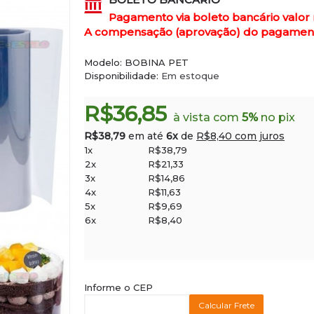
Pagamento via boleto bancário valor
A compensação (aprovação) do pagamento 
Modelo:
BOBINA PET
Disponibilidade:
Em estoque
R$36,85
à vista com
5%
no pix
R$38,79
em até
6x
de
R$8,40 com juros
1x
R$38,79
2x
R$21,33
3x
R$14,86
4x
R$11,63
5x
R$9,69
6x
R$8,40
Informe o CEP
Calcular Frete