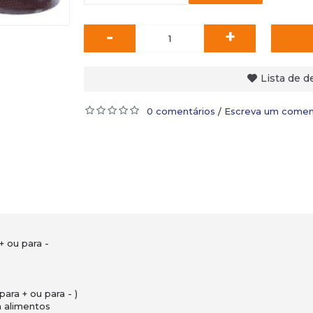
-
+
Lista de d
0 comentários
Escreva um comen
/
+ ou para -
ara + ou para - )
m alimentos