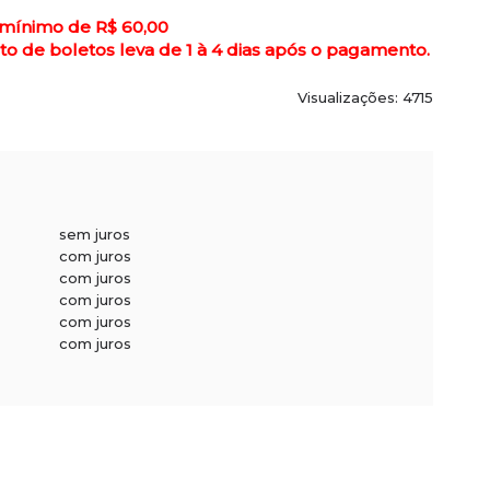
 mínimo de R$ 60,00
de boletos leva de 1 à 4 dias após o pagamento.
Visualizações: 4715
sem juros
com juros
com juros
com juros
com juros
com juros