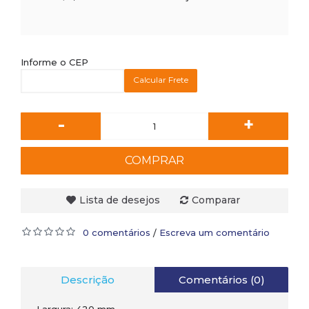
Informe o CEP
Calcular Frete
-
+
COMPRAR
Lista de desejos
Comparar
0 comentários
Escreva um comentário
/
Descrição
Comentários (0)
• Largura: 420 mm