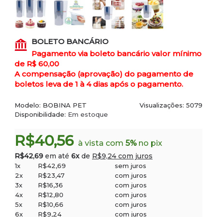
BOLETO BANCÁRIO
Pagamento via boleto bancário valor mínimo
de R$ 60,00
A compensação (aprovação) do pagamento de
boletos leva de 1 à 4 dias após o pagamento.
Modelo:
BOBINA PET
Visualizações: 5079
Disponibilidade:
Em estoque
R$40,56
à vista com
5%
no pix
R$42,69
em até
6x
de
R$9,24 com juros
1x
R$42,69
sem juros
2x
R$23,47
com juros
3x
R$16,36
com juros
4x
R$12,80
com juros
5x
R$10,66
com juros
6x
R$9,24
com juros