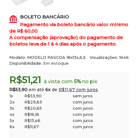
BOLETO BANCÁRIO
Pagamento via boleto bancário valor mínimo
de R$ 60,00
A compensação (aprovação) do pagamento de
boletos leva de 1 à 4 dias após o pagamento.
Modelo:
MODELO PASCOA 18x13x,6,5
Visualizações: 1646
Disponibilidade:
Em estoque
R$51,21
à vista com
5%
no pix
R$53,90
em até
6x
de
R$11,67 com juros
1x
R$53,90
sem juros
2x
R$29,63
com juros
3x
R$20,65
com juros
4x
R$16,16
com juros
5x
R$13,46
com juros
6x
R$11,67
com juros