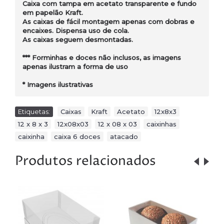
Caixa com tampa em acetato transparente e fundo
em papelão Kraft.
As caixas de fácil montagem apenas com dobras e
encaixes. Dispensa uso de cola.
As caixas seguem desmontadas.
*** Forminhas e doces não inclusos, as imagens
apenas ilustram a forma de uso
* Imagens ilustrativas
Etiquetas:
Caixas
,
Kraft
,
Acetato
,
12x8x3
,
12 x 8 x 3
,
12x08x03
,
12 x 08 x 03
,
caixinhas
,
caixinha
,
caixa 6 doces
,
atacado
Produtos relacionados