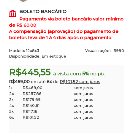
BOLETO BANCÁRIO
Pagamento via boleto bancário valor mínimo
de R$ 60,00
A compensação (aprovação) do pagamento de
boletos leva de 1 à 4 dias após o pagamento.
Modelo:
12x8x3
Visualizações: 5990
Disponibilidade:
Em estoque
R$445,55
à vista com
5%
no pix
R$469,00
em até
6x
de
R$101,52 com juros
1x
R$469,00
sem juros
2x
R$257,86
com juros
3x
R$179,69
com juros
4x
R$140,61
com juros
5x
R$117,16
com juros
6x
R$101,52
com juros