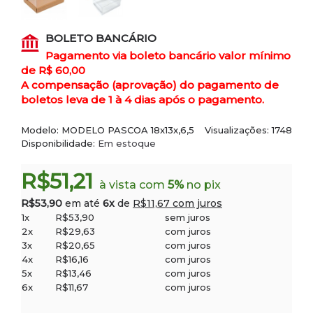
BOLETO BANCÁRIO
Pagamento via boleto bancário valor mínimo
de R$ 60,00
A compensação (aprovação) do pagamento de
boletos leva de 1 à 4 dias após o pagamento.
Modelo:
MODELO PASCOA 18x13x,6,5
Visualizações: 1748
Disponibilidade:
Em estoque
R$51,21
à vista com
5%
no pix
R$53,90
em até
6x
de
R$11,67 com juros
1x
R$53,90
sem juros
2x
R$29,63
com juros
3x
R$20,65
com juros
4x
R$16,16
com juros
5x
R$13,46
com juros
6x
R$11,67
com juros