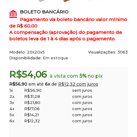
BOLETO BANCÁRIO
Pagamento via boleto bancário valor mínimo
de R$ 60,00
A compensação (aprovação) do pagamento de
boletos leva de 1 à 4 dias após o pagamento.
Modelo:
20x20x5
Visualizações: 3063
Disponibilidade:
Em estoque
R$54,06
à vista com
5%
no pix
R$56,90
em até
6x
de
R$12,32 com juros
1x
R$56,90
sem juros
2x
R$31,28
com juros
3x
R$21,80
com juros
4x
R$17,06
com juros
5x
R$14,21
com juros
6x
R$12,32
com juros