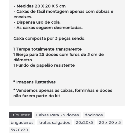
- Medidas 20 X 20 X 5 cm
- Caixas de fácil montagem apenas com dobras e
encaixes.
- Dispensa uso de cola.
- As caixas seguem desmontadas.
Caixa composta por 3 peças sendo:
1 Tampa totalmente transparente
1 Berço para 25 doces com furos de 3 cm de
diâmetro
1 Fundo de papelão resistente
* Imagens ilustrativas
* Vendemos apenas as caixas, forminhas e doces
não fazem parte do kit
Etiquetas:
Caixas Para 25 doces
,
docinhos
,
brigadeiros
,
trufas salgados
,
20x20x5
,
20 x 20 x 5
,
5x20x20