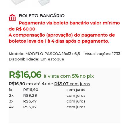
BOLETO BANCÁRIO
Pagamento via boleto bancário valor mínimo
de R$ 60,00
A compensação (aprovação) do pagamento de
boletos leva de 1 à 4 dias após o pagamento.
Modelo:
MODELO PASCOA 18x13x,6,5
Visualizações: 1733
Disponibilidade:
Em estoque
R$16,06
à vista com
5%
no pix
R$16,90
em até
4x
de
R$5,07 com juros
1x
R$16,90
sem juros
2x
R$9,29
com juros
3x
R$6,47
com juros
4x
R$5,07
com juros