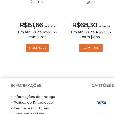
 e
Gramas
geral
R$61,66
R$68,30
ta
à vista
à vista
30
Em até 3X de R$21,63
Em até 3X de R$23,96
com juros
com juros
COMPRAR
COMPRAR
INFORMAÇÕES
CARTÕES 
Informações de Entrega
Politica de Privacidade
Termos e Condições
Entre em contato