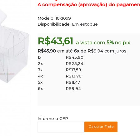
A compensação (aprovação) do pagamento 
Modelo:
10x10x9
Disponibilidade:
Em estoque
R$43,61
à vista com
5%
no pix
R$45,90
em até
6x
de
R$9,94 com juros
1x
R$45,90
2x
R$25,24
3x
R$17,59
4x
R$13,76
5x
R$11,47
6x
R$9,94
Informe o CEP
Calcular Frete