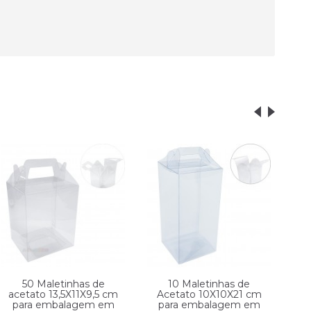
50 Maletinhas de
10 Maletinhas de
acetato 13,5X11X9,5 cm
Acetato 10X10X21 cm
para embalagem em
para embalagem em
p