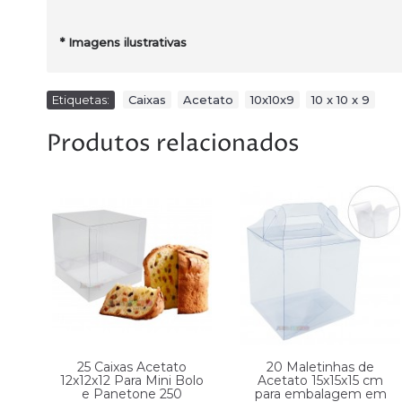
*
Imagens ilustrativas
Etiquetas:
Caixas
,
Acetato
,
10x10x9
,
10 x 10 x 9
Produtos relacionados
Ovo
25 Caixas Acetato
20 Maletinhas de
er
12x12x12 Para Mini Bolo
Acetato 15x15x15 cm
 p/
e Panetone 250
para embalagem em