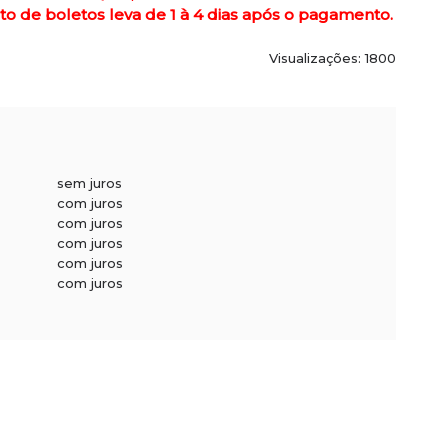
de boletos leva de 1 à 4 dias após o pagamento.
Visualizações: 1800
sem juros
com juros
com juros
com juros
com juros
com juros