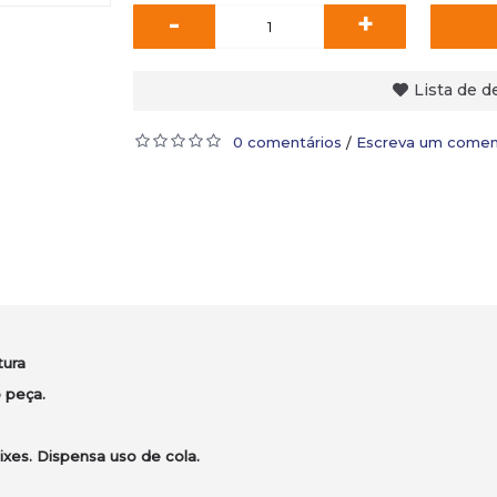
-
+
Lista de d
0 comentários
Escreva um comen
/
tura
 peça.
xes. Dispensa uso de cola.