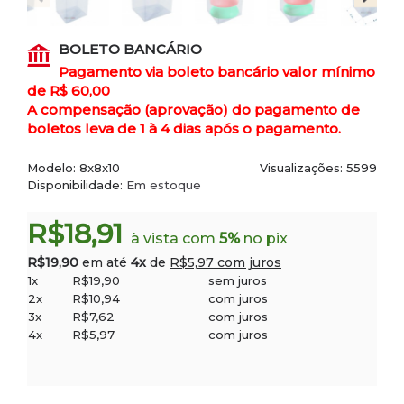
BOLETO BANCÁRIO
Pagamento via boleto bancário valor mínimo
de R$ 60,00
A compensação (aprovação) do pagamento de
boletos leva de 1 à 4 dias após o pagamento.
Modelo:
8x8x10
Visualizações: 5599
Disponibilidade:
Em estoque
R$18,91
à vista com
5%
no pix
R$19,90
em até
4x
de
R$5,97 com juros
1x
R$19,90
sem juros
2x
R$10,94
com juros
3x
R$7,62
com juros
4x
R$5,97
com juros