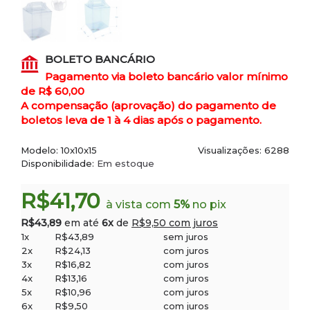
BOLETO BANCÁRIO
Pagamento via boleto bancário valor mínimo
de R$ 60,00
A compensação (aprovação) do pagamento de
boletos leva de 1 à 4 dias após o pagamento.
Modelo:
10x10x15
Visualizações: 6288
Disponibilidade:
Em estoque
R$41,70
à vista com
5%
no pix
R$43,89
em até
6x
de
R$9,50 com juros
1x
R$43,89
sem juros
2x
R$24,13
com juros
3x
R$16,82
com juros
4x
R$13,16
com juros
5x
R$10,96
com juros
6x
R$9,50
com juros