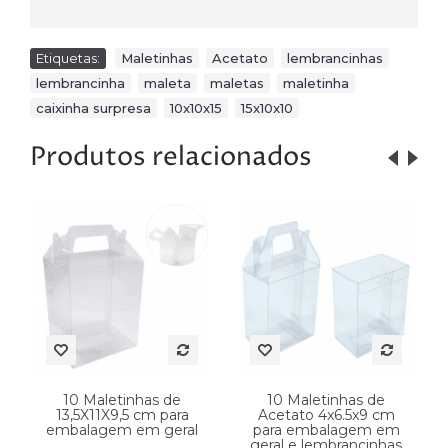
Etiquetas:
Maletinhas
,
Acetato
,
lembrancinhas
,
lembrancinha
,
maleta
,
maletas
,
maletinha
,
caixinha surpresa
,
10x10x15
,
15x10x10
Produtos relacionados
10 Maletinhas de
10 Maletinhas de
13,5X11X9,5 cm para
Acetato 4x6.5x9 cm
embalagem em geral
para embalagem em
geral e lembrancinhas