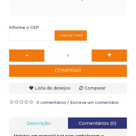
Informe o CEP
Calcular Frete
-
+
COMPRAR
Lista de desejos
Comparar
0 comentários
Escreva um comentário
/
Descrição
Comentários (0)
Maletas em material pet para embalagem e