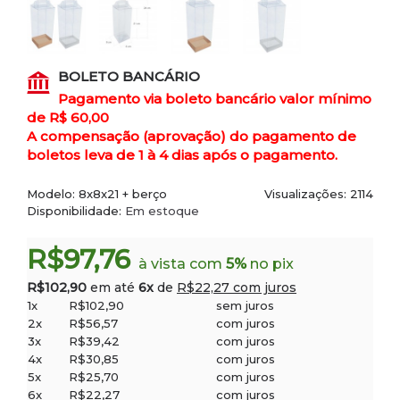
BOLETO BANCÁRIO
Pagamento via boleto bancário valor mínimo
de R$ 60,00
A compensação (aprovação) do pagamento de
boletos leva de 1 à 4 dias após o pagamento.
Modelo:
8x8x21 + berço
Visualizações: 2114
Disponibilidade:
Em estoque
R$97,76
à vista com
5%
no pix
R$102,90
em até
6x
de
R$22,27 com juros
1x
R$102,90
sem juros
2x
R$56,57
com juros
3x
R$39,42
com juros
4x
R$30,85
com juros
5x
R$25,70
com juros
6x
R$22,27
com juros