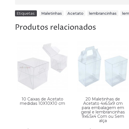
Etiquetas:
Maletinhas
,
Acetato
,
lembrancinhas
,
lem
Produtos relacionados
10 Caixas de Acetato
20 Maletinhas de
cm
medidas 10X10X10 cm
Acetato 4x6.5x9 cm
em
para embalagem em
as
geral e lembrancinhas
9x6.5x4 Com ou Sem
alça