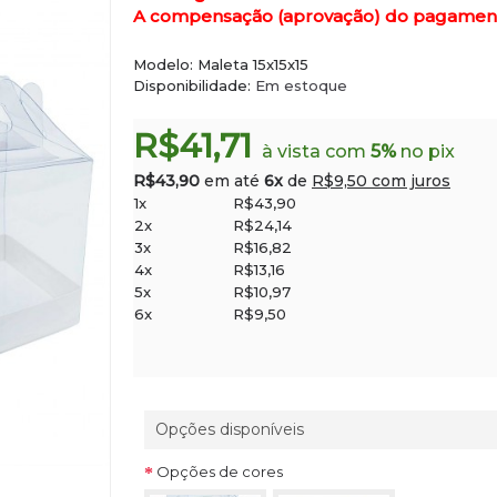
A compensação (aprovação) do pagamento 
Modelo:
Maleta 15x15x15
Disponibilidade:
Em estoque
R$41,71
à vista com
5%
no pix
R$43,90
em até
6x
de
R$9,50 com juros
1x
R$43,90
2x
R$24,14
3x
R$16,82
4x
R$13,16
5x
R$10,97
6x
R$9,50
Opções disponíveis
Opções de cores