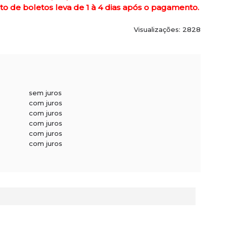
de boletos leva de 1 à 4 dias após o pagamento.
Visualizações: 2828
sem juros
com juros
com juros
com juros
com juros
com juros