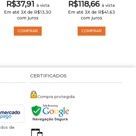
R$37,91
R$118,66
à vista
à vista
Em até 3X de R$13,30
Em até 3X de R$41,63
Em
com juros
com juros
COMPRAR
COMPRAR
CERTIFICADOS
Compra protegida
ados de