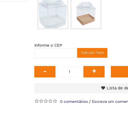
Informe o CEP
Calcular Frete
-
+
Lista de d
0 comentários
Escreva um comen
/