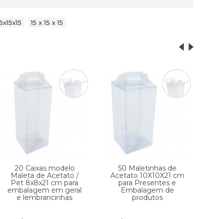
15x15x15
,
15 x 15 x 15
20 Caixas modelo
50 Maletinhas de
Maleta de Acetato /
Acetato 10X10X21 cm
Pet 8x8x21 cm para
para Presentes e
embalagem em geral
Embalagem de
e
e lembrancinhas
produtos