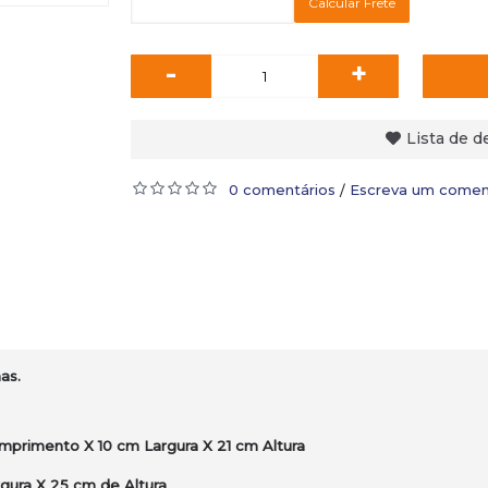
Calcular Frete
-
+
Lista de d
0 comentários
Escreva um comen
/
as.
primento X 10 cm Largura X 21 cm Altura
gura X 25 cm de Altura