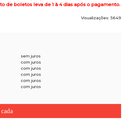
de boletos leva de 1 à 4 dias após o pagamento.
Visualizações: 5649
sem juros
com juros
com juros
com juros
com juros
com juros