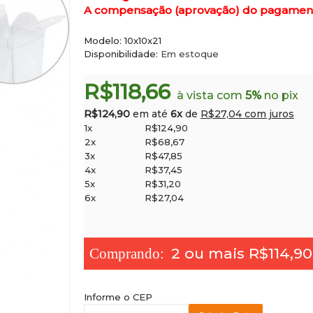
A compensação (aprovação) do pagamento 
Modelo:
10x10x21
Disponibilidade:
Em estoque
R$118,66
à vista com
5%
no pix
R$124,90
em até
6x
de
R$27,04 com juros
1x
R$124,90
2x
R$68,67
3x
R$47,85
4x
R$37,45
5x
R$31,20
6x
R$27,04
2 ou mais R$114,90
Informe o CEP