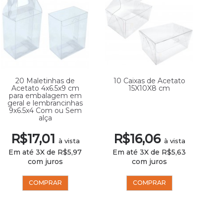
20 Maletinhas de
10 Caixas de Acetato
Acetato 4x6.5x9 cm
15X10X8 cm
A
para embalagem em
p
geral e lembrancinhas
9x6.5x4 Com ou Sem
alça
R$17,01
R$16,06
à vista
à vista
Em até 3X de R$5,97
Em até 3X de R$5,63
E
com juros
com juros
COMPRAR
COMPRAR