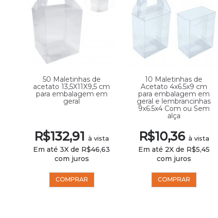
50 Maletinhas de
10 Maletinhas de
a
acetato 13,5X11X9,5 cm
Acetato 4x6.5x9 cm
al
para embalagem em
para embalagem em
geral
geral e lembrancinhas
9x6.5x4 Com ou Sem
alça
R$132,91
R$10,36
ta
à vista
à vista
63
Em até 3X de R$46,63
Em até 2X de R$5,45
com juros
com juros
COMPRAR
COMPRAR