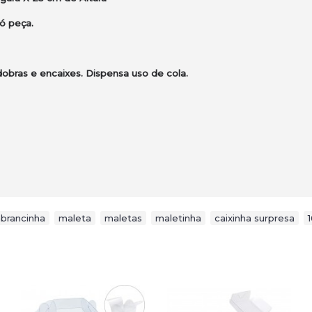
ó peça.
bras e encaixes. Dispensa uso de cola.
brancinha
,
maleta
,
maletas
,
maletinha
,
caixinha surpresa
,