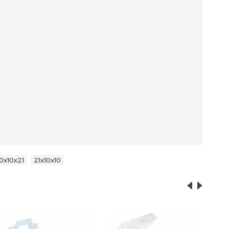
10x10x21
,
21x10x10