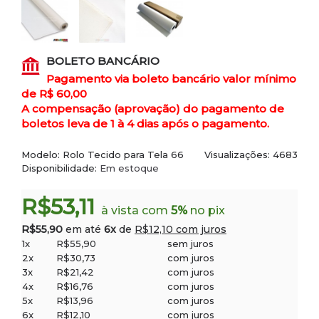
BOLETO BANCÁRIO
Pagamento via boleto bancário valor mínimo
de R$ 60,00
A compensação (aprovação) do pagamento de
boletos leva de 1 à 4 dias após o pagamento.
Modelo:
Rolo Tecido para Tela 66
Visualizações: 4683
Disponibilidade:
Em estoque
R$53,11
à vista com
5%
no pix
R$55,90
em até
6x
de
R$12,10 com juros
1x
R$55,90
sem juros
2x
R$30,73
com juros
3x
R$21,42
com juros
4x
R$16,76
com juros
5x
R$13,96
com juros
6x
R$12,10
com juros