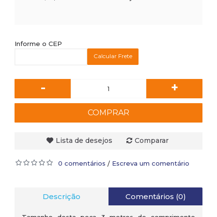
Informe o CEP
Calcular Frete
-
+
COMPRAR
Lista de desejos
Comparar
0 comentários
Escreva um comentário
/
Descrição
Comentários (0)
Tamanho desta peça 3 metros de comprimento